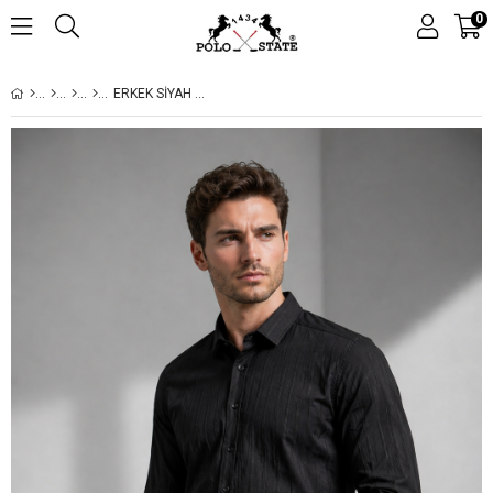
0
ERKEK SIYAH DOKULU ÇIZGILI REGULAR FIT GÖMLEK