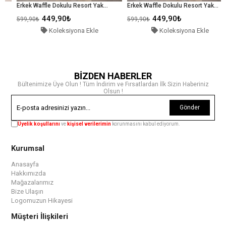
Erkek Waffle Dokulu Resort Yaka Regular Fit Kısa Kollu Yeşil Gömlek
Erkek Waffle Dokulu Resort Yaka Regular Fit Kısa Kollu Lacivert Gömlek
449,90₺
449,90₺
599,90₺
599,90₺
Koleksiyona Ekle
Koleksiyona Ekle
BİZDEN HABERLER
Bültenimize Üye Olun ! Tüm İndirim ve Fırsatlardan İlk Sizin Haberiniz
Olsun !
Gönder
Üyelik koşullarını
ve
kişisel verilerimin
korunmasını kabul ediyorum.
Kurumsal
Anasayfa
Hakkımızda
Mağazalarımız
Bize Ulaşın
Logomuzun Hikayesi
Müşteri İlişkileri