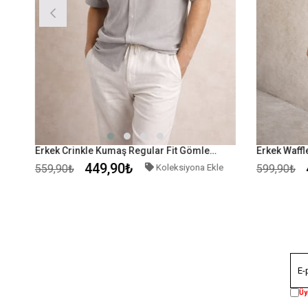
Erkek Crinkle Kumaş Regular Fit Gömlek Gri
449,90₺
4
559,90₺
Koleksiyona Ekle
599,90₺
Üy