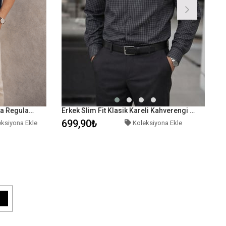
Erkek Waffle Dokulu Resort Yaka Regular Fit Kısa Kollu Lacivert Gömlek
Erkek Slim Fit Klasik Kareli Kahverengi Gömlek
699,90₺
siyona Ekle
Koleksiyona Ekle