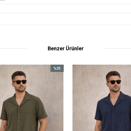
Benzer Ürünler
%25
İndirim
%25İndirim