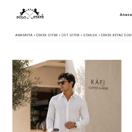
Anasa
ANASAYFA
>
ERKEK GIYIM
>
ÜST GIYIM
>
GÖMLEK
>
ERKEK BEYAZ DOK