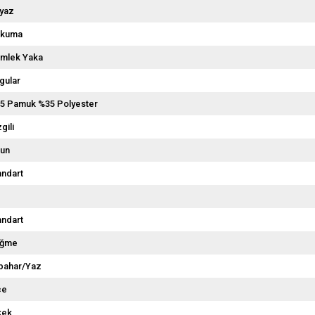
yaz
kuma
mlek Yaka
gular
5 Pamuk %35 Polyester
gili
un
andart
andart
üğme
kbahar/Yaz
ce
kek