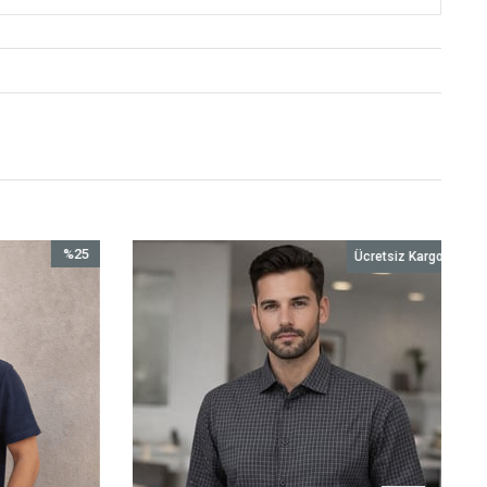
%25
Ücretsiz Kargo
İndirim
%25İndirim