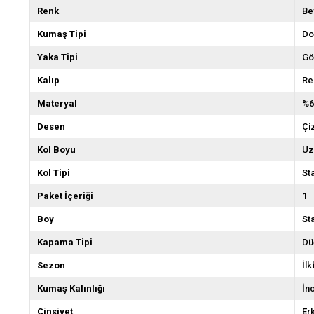
Renk
Be
Kumaş Tipi
Do
Yaka Tipi
Gö
Kalıp
Re
Materyal
%6
Desen
Çiz
Kol Boyu
Uz
Kol Tipi
St
Paket İçeriği
1
Boy
St
Kapama Tipi
D
Sezon
İl
Kumaş Kalınlığı
İn
Cinsiyet
Er