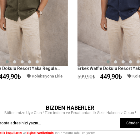
Erkek Waffle Dokulu Resort Yaka Regular Fit Kısa Kollu Yeşil Gömlek
49,90₺
449,90₺
Koleksiyona Ekle
599,90₺
Kolek
BİZDEN HABERLER
Bültenimize Üye Olun ! Tüm İndirim ve Fırsatlardan İlk Sizin Haberiniz Olsun !
Gönder
elik koşullarını
ve
kişisel verilerimin
korunmasını kabul ediyorum.