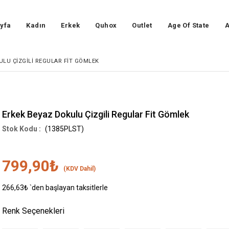
yfa
Kadın
Erkek
Quhox
Outlet
Age Of State
A
ULU ÇIZGILI REGULAR FIT GÖMLEK
Erkek Beyaz Dokulu Çizgili Regular Fit Gömlek
(1385PLST)
799,90₺
(KDV Dahil)
266,63₺
`den başlayan taksitlerle
Renk Seçenekleri