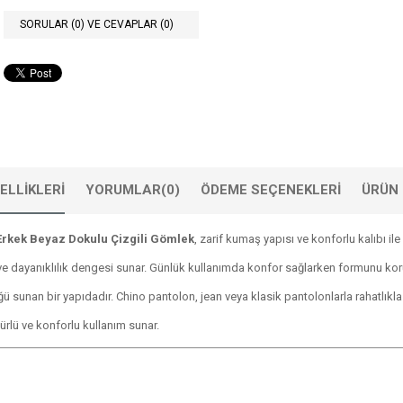
SORULAR (0) VE CEVAPLAR (0)
ELLIKLERI
YORUMLAR
(0)
ÖDEME SEÇENEKLERI
ÜRÜN 
Erkek Beyaz Dokulu Çizgili Gömlek
, zarif kumaş yapısı ve konforlu kalıbı il
 dayanıklılık dengesi sunar. Günlük kullanımda konfor sağlarken formunu koruya
sunan bir yapıdadır. Chino pantolon, jean veya klasik pantolonlarla rahatlıkla
ürlü ve konforlu kullanım sunar.