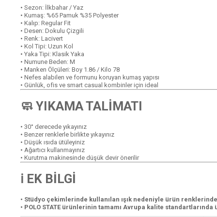
• Sezon: İlkbahar / Yaz
• Kumaş: %65 Pamuk %35 Polyester
• Kalıp: Regular Fit
• Desen: Dokulu Çizgili
• Renk: Lacivert
• Kol Tipi: Uzun Kol
• Yaka Tipi: Klasik Yaka
• Numune Beden: M
• Manken Ölçüleri: Boy 1.86 / Kilo 78
• Nefes alabilen ve formunu koruyan kumaş yapısı
• Günlük, ofis ve smart casual kombinler için ideal
🧼 YIKAMA TALİMATI
• 30° derecede yıkayınız
• Benzer renklerle birlikte yıkayınız
• Düşük ısıda ütüleyiniz
• Ağartıcı kullanmayınız
• Kurutma makinesinde düşük devir önerilir
ℹ️ EK BİLGİ
• Stüdyo çekimlerinde kullanılan ışık nedeniyle ürün renklerinde to
• POLO STATE ürünlerinin tamamı Avrupa kalite standartlarında ü