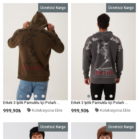
Ücretsiz Kargo
Ücretsiz Kargo
Erkek 3 İplik Pamuklu İçi Polarlı Ön Arka Baskılı Oversize Kapüşonlu Haki Sweatshirt
Erkek 3 İplik Pamuklu İçi Polarlı Ön Arka Baskılı Oversize Kapüşonlu Antrasit Sweatshirt
999,90₺
Koleksiyona Ekle
999,90₺
Koleksiyona Ekle
Ücretsiz Kargo
Ücretsiz Kargo