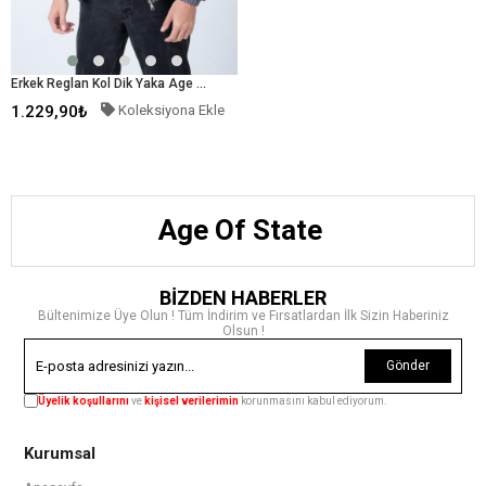
Erkek Reglan Kol Dik Yaka Age Of State Baskılı Mont Füme
1.229,90₺
Koleksiyona Ekle
Age Of State
BİZDEN HABERLER
Bültenimize Üye Olun ! Tüm İndirim ve Fırsatlardan İlk Sizin Haberiniz
Olsun !
Gönder
Üyelik koşullarını
ve
kişisel verilerimin
korunmasını kabul ediyorum.
Kurumsal