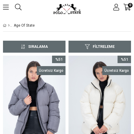
0
Age Of State
SIRALAMA
FILTRELEME
%51
%51
İndirim
İndirim
Ücretsiz Kargo
Ücretsiz Kargo
%51İndirim
%51İndir