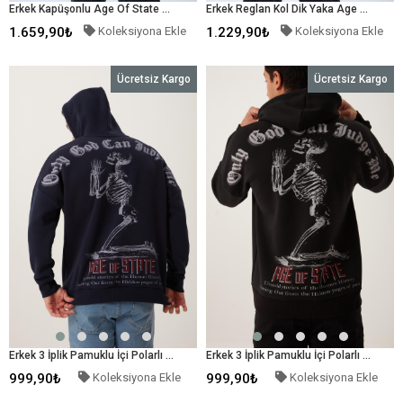
Erkek Kapüşonlu Age Of State Baskılı Şişme Mont Füme
Erkek Reglan Kol Dik Yaka Age Of State Baskılı Mont Gümüş
1.659,90₺
Koleksiyona Ekle
1.229,90₺
Koleksiyona Ekle
Ücretsiz Kargo
Ücretsiz Kargo
Erkek 3 İplik Pamuklu İçi Polarlı Ön Arka Baskılı Oversize Kapüşonlu Lacivert Sweatshirt
Erkek 3 İplik Pamuklu İçi Polarlı Ön Arka Baskılı Oversize Kapüşonlu Siyah Sweatshirt
999,90₺
Koleksiyona Ekle
999,90₺
Koleksiyona Ekle