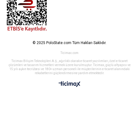
© 2025 PoloState.com Tüm Hakları Saklıdır.
Ticimax.com
Ticimax Bilişim Teknolojileri A.Ş., ağırlıklı olarak e-ticaret yazılımları, özel e-ticaret
çözümleri ve tasarım hizmetleri vermek üzere kurulmuştur. Ticimax, güçlü altyapısı ve
15 yılı aşkın tecrübesi ve 180+ uzman personeli ile müşterilerinin e-ticaret alanındaki
rekabetlerini güçlendirmesine yardım etmektedir.