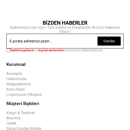
BİZDEN HABERLER
Bültenimize Üye Olun ! Tüm İndirim ve Fırsatlardan İlk Sizin Haberiniz
Olsun !
Gönder
Üyelik koşullarını
ve
kişisel verilerimin
korunmasını kabul ediyorum.
Kurumsal
Anasayfa
Hakkımızda
Mağazalarımız
Bize Ulaşın
Logomuzun Hikayesi
Müşteri İlişkileri
Kargo & Teslimat
Alışveriş
Üyelik
Sıkça Sorulan Bilgiler