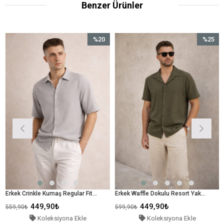
Benzer Ürünler
%20
%25
İndirim
İndirim
%20İndirim
%25İndirim
Erkek Crinkle Kumaş Regular Fit Gömlek Gri
Erkek Waffle Dokulu Resort Yaka Regular Fit Kısa Kollu Yeşil Gömlek
9,90₺
449,90₺
449
599,90₺
599,90₺
oleksiyona Ekle
Koleksiyona Ekle
Ko