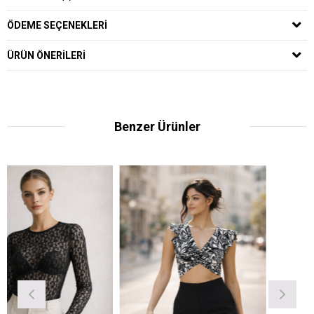
ÖDEME SEÇENEKLERI
ÜRÜN ÖNERILERI
Benzer Ürünler
Ücrets