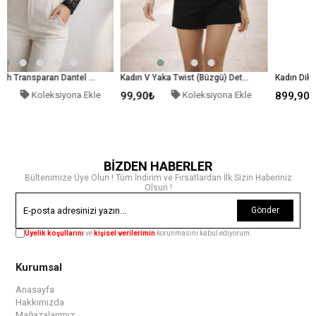
Kadın Siyah Transparan Dantel Uzun Kollu İç Gösteren Likralı Tül Bluz
Kadın V Yaka Twist (Büzgü) Detaylı Siyah Beyaz Desenli Crop Bluz
ona Ekle
99,90₺
Koleksiyona Ekle
899,90₺
Koleksiyon
BİZDEN HABERLER
Bültenimize Üye Olun ! Tüm İndirim ve Fırsatlardan İlk Sizin Haberiniz
Olsun !
Gönder
Üyelik koşullarını
ve
kişisel verilerimin
korunmasını kabul ediyorum.
Kurumsal
Anasayfa
Hakkımızda
Mağazalarımız