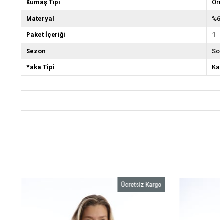
Kumaş Tipi
Ör
Materyal
%6
Paket İçeriği
1
Sezon
So
Yaka Tipi
Ka
o
Ücretsiz Kargo