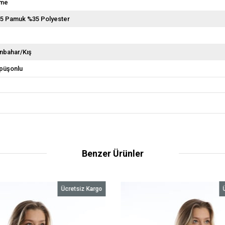
me
5 Pamuk %35 Polyester
nbahar/Kış
püşonlu
Benzer Ürünler
Ücretsiz Kargo