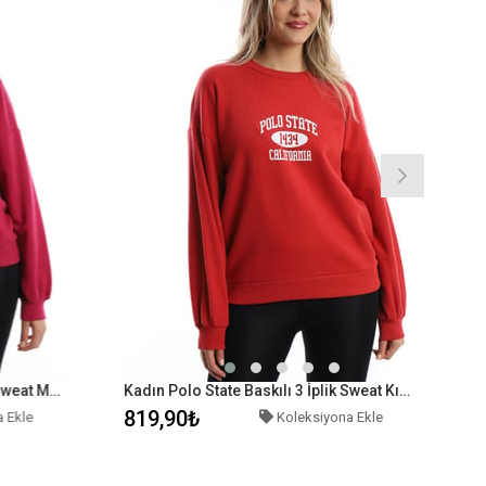
Kadın Polo State Baskılı 3 İplik Sweat Mürdüm
Kadın Polo State Baskılı 3 İplik Sweat Kırmızı
819,90₺
 Ekle
Koleksiyona Ekle