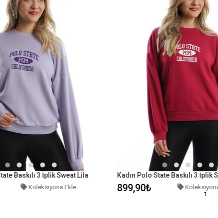
ate Baskılı 3 İplik Sweat Lila
899,90₺
Koleksiyona Ekle
Koleksiyona
1