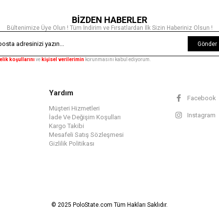
BİZDEN HABERLER
Bültenimize Üye Olun ! Tüm İndirim ve Fırsatlardan İlk Sizin Haberiniz Olsun !
Gönder
elik koşullarını
ve
kişisel verilerimin
korunmasını kabul ediyorum.
Yardım
Facebook
Müşteri Hizmetleri
Instagram
İade Ve Değişim Koşulları
Kargo Takibi
Mesafeli Satış Sözleşmesi
Gizlilik Politikası
© 2025 PoloState.com Tüm Hakları Saklıdır.