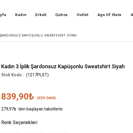
yfa
Kadın
Erkek
Quhox
Outlet
Age Of State
A
K ŞARDONSUZ KAPÜŞONLU SWEATSHIRT SIYAH
Kadın 3 İplik Şardonsuz Kapüşonlu Sweatshirt Siyah
(1217PLST)
839,90₺
(KDV Dahil)
279,97₺
`den başlayan taksitlerle
Renk Seçenekleri