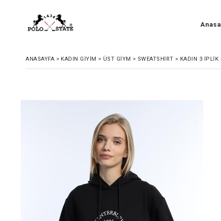
Anasa
ANASAYFA
>
KADIN GIYIM
>
ÜST GIYM
>
SWEATSHIRT
>
KADIN 3 İPLI