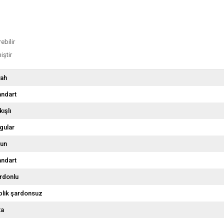
ebilir
iştir
yah
andart
kışlı
gular
un
andart
rdonlu
İplik şardonsuz
ta