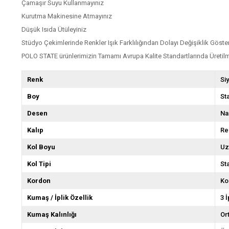
Çamaşır Suyu Kullanmayınız
Kurutma Makinesine Atmayınız
Düşük Isıda Ütüleyiniz
Stüdyo Çekimlerinde Renkler Işık Farklılığından Dolayı Değişiklik Göster
POLO STATE ürünlerimizin Tamamı Avrupa Kalite Standartlarında Üretilm
Renk
Si
Boy
St
Desen
Na
Kalıp
Re
Kol Boyu
Uz
Kol Tipi
St
Kordon
Ko
Kumaş / İplik Özellik
3 
Kumaş Kalınlığı
Or