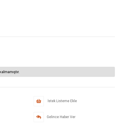
kalmamıştır.
İstek Listeme Ekle
Gelince Haber Ver