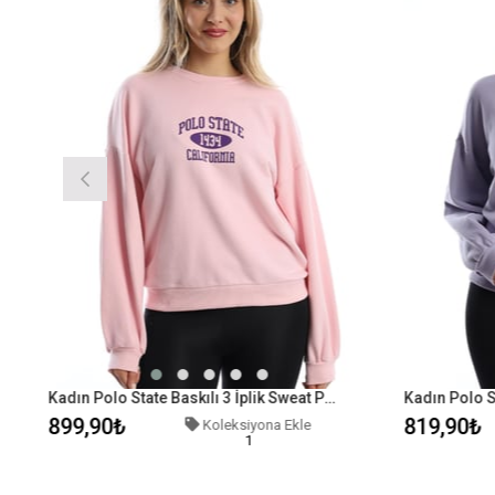
Kadın Polo State Baskılı 3 İplik Sweat Pembe
Kadın Polo St
899,90₺
819,90₺
Koleksiyona Ekle
1