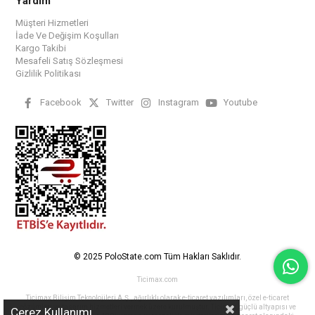
Yardım
Müşteri Hizmetleri
İade Ve Değişim Koşulları
Kargo Takibi
Mesafeli Satış Sözleşmesi
Gizlilik Politikası
Facebook
Twitter
Instagram
Youtube
© 2025 PoloState.com Tüm Hakları Saklıdır.
Ticimax.com
Ticimax Bilişim Teknolojileri A.Ş., ağırlıklı olarak e-ticaret yazılımları, özel e-ticaret
çözümleri ve tasarım hizmetleri vermek üzere kurulmuştur. Ticimax, güçlü altyapısı ve
Çerez Kullanımı