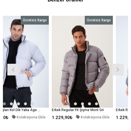
Ücretsiz Kargo
Ücretsiz Kargo
Ü
Erkek Reglan Kol Dik Yaka Age Of State Baskılı Mont Gümüş
Erkek Regular Fit Şişme Mont Gri
eksiyona Ekle
1.229,90₺
Koleksiyona Ekle
1.229,90₺
Kolek