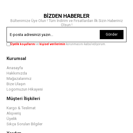
BİZDEN HABERLER
Bültenimize Üye Olun ! Tüm İndirim ve Fırsatlardan İlk Sizin Haberiniz
Olsun !
Gönder
Üyelik koşullarını
ve
kişisel verilerimin
korunmasını kabul ediyorum.
Kurumsal
Anasayfa
Hakkımızda
Mağazalarımız
Bize Ulaşın
Logomuzun Hikayesi
Müşteri İlişkileri
Kargo & Teslimat
Alışveriş
Üyelik
Sıkça Sorulan Bilgiler