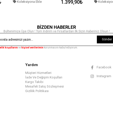
₺
1.399,90₺
Koleksiyona Ekle
Koleksiyo
BİZDEN HABERLER
Bültenimize Üye Olun ! Tüm İndirim ve Fırsatlardan İlk Sizin Haberiniz Olsun !
Gönder
elik koşullarını
ve
kişisel verilerimin
korunmasını kabul ediyorum.
Yardım
Facebook
Müşteri Hizmetleri
Instagram
İade Ve Değişim Koşulları
Kargo Takibi
Mesafeli Satış Sözleşmesi
Gizlilik Politikası