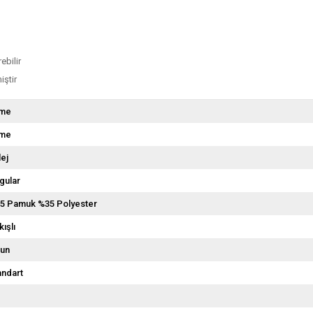
ebilir
iştir
me
me
lej
gular
5 Pamuk %35 Polyester
kışlı
un
andart