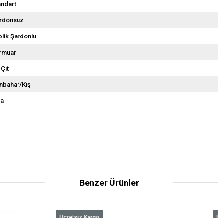
andart
rdonsuz
İplik Şardonlu
rmuar
 Çıt
nbahar/Kış
ta
Benzer Ürünler
Ücretsiz Kargo