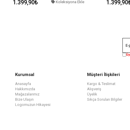
1.399,90₺
1.399,90
Koleksiyona Ekle
Üy
Kurumsal
Müşteri İlişkileri
Anasayfa
Kargo & Teslimat
Hakkımızda
Alışveriş
Mağazalarımız
Üyelik
Bize Ulaşın
Sıkça Sorulan Bilgiler
Logomuzun Hikayesi