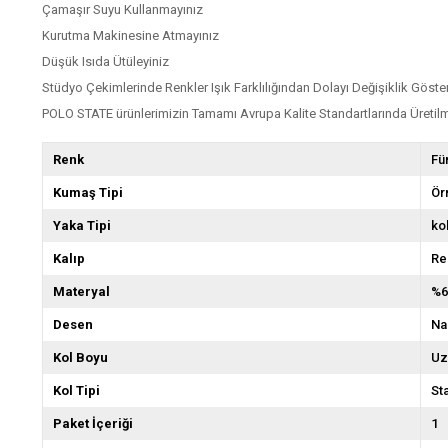
Çamaşır Suyu Kullanmayınız
Kurutma Makinesine Atmayınız
Düşük Isıda Ütüleyiniz
Stüdyo Çekimlerinde Renkler Işık Farklılığından Dolayı Değişiklik Göster
POLO STATE ürünlerimizin Tamamı Avrupa Kalite Standartlarında Üretilm
Renk
Fü
Kumaş Tipi
Ör
Yaka Tipi
ko
Kalıp
Re
Materyal
%6
Desen
Na
Kol Boyu
Uz
Kol Tipi
St
Paket İçeriği
1