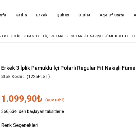
yfa
Kadın
Erkek
Quhox
Outlet
Age Of State
A
>
ERKEK 3 İPLIK PAMUKLU İÇI POLARLI REGULAR FIT NAKIŞLI FÜME KOLEJ CEK
Erkek 3 İplik Pamuklu İçi Polarlı Regular Fit Nakışlı Füm
(1225PLST)
1.099,90₺
(KDV Dahil)
366,63₺
`den başlayan taksitlerle
Renk Seçenekleri