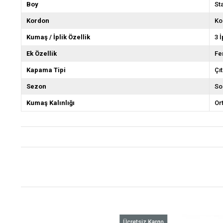
Boy
St
Kordon
Ko
Kumaş / İplik Özellik
3 
Ek Özellik
Fe
Kapama Tipi
Çıt
Sezon
So
Kumaş Kalınlığı
Or
o
Ücretsiz Kargo