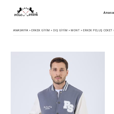
Anasa
ANASAYFA
>
ERKEK GIYIM
>
DIŞ GIYIM
>
MONT
>
ERKEK PELUŞ CEKET