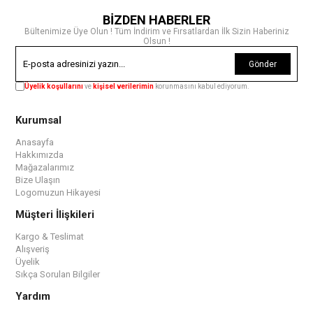
BİZDEN HABERLER
Bültenimize Üye Olun ! Tüm İndirim ve Fırsatlardan İlk Sizin Haberiniz
Olsun !
Gönder
Üyelik koşullarını
ve
kişisel verilerimin
korunmasını kabul ediyorum.
Kurumsal
Anasayfa
Hakkımızda
Mağazalarımız
Bize Ulaşın
Logomuzun Hikayesi
Müşteri İlişkileri
Kargo & Teslimat
Alışveriş
Üyelik
Sıkça Sorulan Bilgiler
Yardım