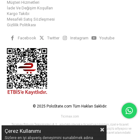
Müşteri Hizmetleri
İade Ve Değişim Koşulları
Kargo Takibi
Mesafeli Satış Sözleşmesi
Gizlilik Politikası
Facebook
Twitter
Instagram
Youtube
© 2025 PoloState.com Tüm Hakları Saklıdır.
Ticimax.com
Ticimax Bilişim Teknolojileri A.Ş., ağırlıklı olarak e-ticaret yazılımları, özel e-ticaret
çözümleri ve tasarım hizmetleri vermek üzere kurulmuştur. Ticimax, güçlü altyapısı ve
Çerez Kullanımı
15 yılı aşkın tecrübesi ve 180+ uzman personeli ile müşterilerinin e-ticaret alanındaki
rekabetlerini güçlendirmesine yardım etmektedir.
Sizlere en iyi alışveriş deneyimini sunabilmek adına