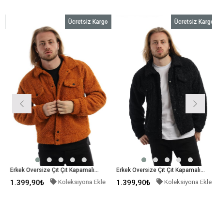
Ücretsiz Kargo
Ücretsiz Kargo
Erkek Oversize Çıt Çıt Kapamalı Cepli Tarçın Peluş Ceket
Erkek Oversize Çıt Çıt Kapamalı Cepli Siyah Peluş Ceket
,90₺
Koleksiyona Ekle
1.399,90₺
Koleksiyona Ekle
1.399,