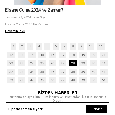
Efsane Cuma 2024 Ne Zaman?
Temmuz 22, 2024
Hazır Giyim
Efsane Cuma 2024 Ne Zaman
Devamını oku
1
2
3
4
5
6
7
8
9
10
11
12
13
14
15
16
17
18
19
20
21
22
23
24
25
26
27
28
29
30
31
32
33
34
35
36
37
38
39
40
41
42
43
44
45
46
47
48
49
50
51
BİZDEN HABERLER
Bültenimize Üye Olun ! Tüm İndirim ve Fırsatlardan İlk Sizin Haberiniz
Olsun !
Gönder