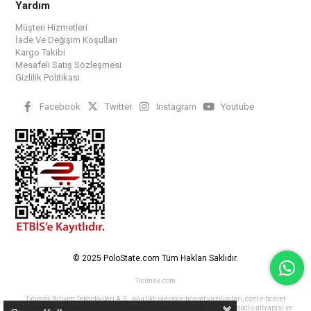
Yardım
Müşteri Hizmetleri
İade Ve Değişim Koşulları
Kargo Takibi
Mesafeli Satış Sözleşmesi
Gizlilik Politikası
Facebook
Twitter
Instagram
Youtube
© 2025 PoloState.com Tüm Hakları Saklıdır.
Ticimax.com
Ticimax Bilişim Teknolojileri A.Ş., ağırlıklı olarak e-ticaret yazılımları, özel e-ticaret
çözümleri ve tasarım hizmetleri vermek üzere kurulmuştur. Ticimax, güçlü altyapısı ve