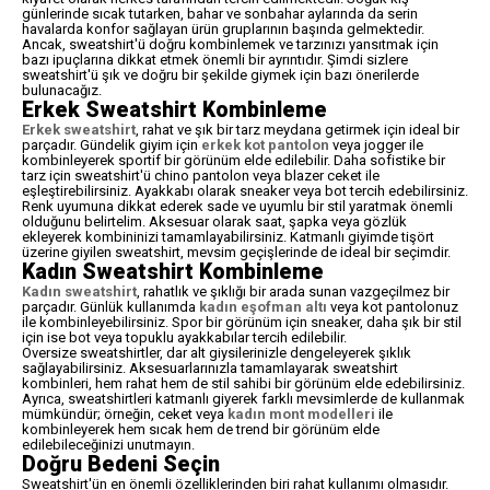
günlerinde sıcak tutarken, bahar ve sonbahar aylarında da serin
havalarda konfor sağlayan ürün gruplarının başında gelmektedir.
Ancak, sweatshirt'ü doğru kombinlemek ve tarzınızı yansıtmak için
bazı ipuçlarına dikkat etmek önemli bir ayrıntıdır. Şimdi sizlere
sweatshirt'ü şık ve doğru bir şekilde giymek için bazı önerilerde
bulunacağız.
Erkek Sweatshirt Kombinleme
Erkek sweatshirt
, rahat ve şık bir tarz meydana getirmek için ideal bir
parçadır. Gündelik giyim için
erkek kot pantolon
veya jogger ile
kombinleyerek sportif bir görünüm elde edilebilir. Daha sofistike bir
tarz için sweatshirt'ü chino pantolon veya blazer ceket ile
eşleştirebilirsiniz. Ayakkabı olarak sneaker veya bot tercih edebilirsiniz.
Renk uyumuna dikkat ederek sade ve uyumlu bir stil yaratmak önemli
olduğunu belirtelim. Aksesuar olarak saat, şapka veya gözlük
ekleyerek kombininizi tamamlayabilirsiniz. Katmanlı giyimde tişört
üzerine giyilen sweatshirt, mevsim geçişlerinde de ideal bir seçimdir.
Kadın Sweatshirt Kombinleme
Kadın sweatshirt
, rahatlık ve şıklığı bir arada sunan vazgeçilmez bir
parçadır. Günlük kullanımda
kadın eşofman altı
veya kot pantolonuz
ile kombinleyebilirsiniz. Spor bir görünüm için sneaker, daha şık bir stil
için ise bot veya topuklu ayakkabılar tercih edilebilir.
Oversize sweatshirtler, dar alt giysilerinizle dengeleyerek şıklık
sağlayabilirsiniz. Aksesuarlarınızla tamamlayarak sweatshirt
kombinleri, hem rahat hem de stil sahibi bir görünüm elde edebilirsiniz.
Ayrıca, sweatshirtleri katmanlı giyerek farklı mevsimlerde de kullanmak
mümkündür; örneğin, ceket veya
kadın mont modelleri
ile
kombinleyerek hem sıcak hem de trend bir görünüm elde
edilebileceğinizi unutmayın.
Doğru Bedeni Seçin
Sweatshirt'ün en önemli özelliklerinden biri rahat kullanımı olmasıdır.