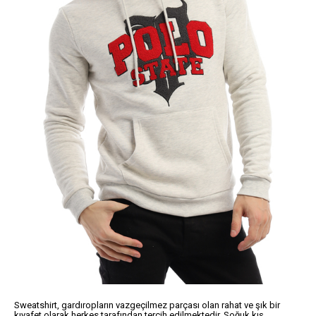
Sweatshirt, gardıropların vazgeçilmez parçası olan rahat ve şık bir
kıyafet olarak herkes tarafından tercih edilmektedir. Soğuk kış