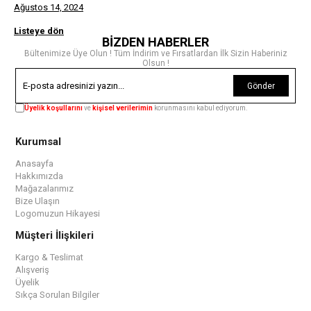
Ağustos 14, 2024
Listeye dön
BİZDEN HABERLER
Bültenimize Üye Olun ! Tüm İndirim ve Fırsatlardan İlk Sizin Haberiniz
Olsun !
Gönder
Üyelik koşullarını
ve
kişisel verilerimin
korunmasını kabul ediyorum.
Kurumsal
Anasayfa
Hakkımızda
Mağazalarımız
Bize Ulaşın
Logomuzun Hikayesi
Müşteri İlişkileri
Kargo & Teslimat
Alışveriş
Üyelik
Sıkça Sorulan Bilgiler