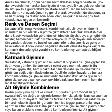
Ancak bu rahatlık, doğru bedeni seçmekle başladığını belirtelim. Çok
dar sweatshirtler hareket kabiliyetinizi kısıtlayabilirken, çok bol olanlar
da sizi şekilsiz gösterebildiğini ifade edelim. Bedeni seçerken
omuzların, kol uzunluğunun ve genel olarak sweatshirt'ün vücudunuza
nasıl oturduğuna dikkat edin. İdeal olan, ne çok dar ne de çok bol,
vücudunuza uygun bir kesimdir.
Renk ve Desen Seçimi
Sweatshirt'ün rengi ve deseni, kombinlerinizi belirleyen en önemli
unsurlardan biri olarak karşımıza çıkmaktadır. Tek renk sweatshirtler,
daha klasik ve sade bir görünüm için idealdir. Siyah, beyaz, gri gibi nötr
renkler, hemen her tür alt giyimle kolayca uyum sağlayan ürünlerdendir.
Öte yandan, desenli ve baskılı sweatshirtler daha enerjik ve genç bir
hava katabilir. Ancak desen seçerken dikkatli olmakta fayda var; fazla
karmaşık desenler göz yorabilir ve kombinlemeyi zorlaştırabildiğini
unutmayın.
Katmanlı Giyinme
Sweatshirt, katmanlı giyim için mükemmel bir parçadır. İçine giyilen bir
tişört veya gömlek, üstüne ise bir ceket veya mont eklenebilir. Bu
katmanlı giyim stili, hem sıcak tutar hem de daha şık ve dinamik bir
görünüm sağladığını ifade edelim. Özellikle soğuk havalarda bu tarz
kombinler oldukça işlevsel ürünlerdir. Sweatshirt'ün altına giyilen bir
gömlek, yakası dışarı çıkacak şekilde bırakılarak hem resmi hem de
rahat bir stil yaratılabilir.
Alt Giyimle Kombinleme
Kadın polo yaka tişört
ve
erkek polo yaka tişört
modelleri gibi
sweatshirt'ü de doğru alt giyimle kombinlemek, şıklığın başlıca anahtarı
olduğunu vurgulayalım. Günlük bir tarz için kot pantolonlar, rahat ve şık
bir tercih olabilir. Spor bir görünüm için ise jogger pantolonlar veya
eşofman altları idealdir. Daha şık bir kombin için ise chino pantolonlar
veya kalem eteklerle sweatshirt'ü kombinleyebilirsiniz. Alt giyimin