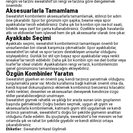
rengini ve tarzını sweatshirt'ün rengi ve tarzına göre dengelemek
önemlidir.
Aksesuarlarla Tamamlama
Sweatshirt kombinlerini aksesuarlarla tamamlamak, stilinizi bir adım
öne çıkarabilir. Spor bir görünüm için şapka, beanie veya spor
ayakkabılar tercih edebilirsiniz. Daha şık bir kombin için ise kol saati,
bileklik veya zarif bir çanta kullanabilirsiniz. Özellikle soğuk havalarda
atkı ve eldivenler hem işlevsel hem de şık aksesuarlar olarak öne çıkar.
Ayakkabı Seçimi
Ayakkabı seçimi, sweatshirt kombinlerinizi tamamlayan önemli bir
unsurlarından biri olarak karşımıza çıkmaktadır. Spor ayakkabılar,
sweatshirt'ün rahat ve spor tarzını destekleyen unsurlar olduğunu
söyleyebiliriz. Günlük bir stil için beyaz spor ayakkabılar veya renkli
sneaker'lar tercih edilebilir. Daha şık bir kombin için ise deri botlar veya
loafer'lar ideal olabilir. Ayakkabıların rengi ve tarzı, kombinlerinizin
genel görünümünü tamamlayacağını ekleyebiliriz.
Özgün Kombinler Yaratın
Sweatshirt giyerken en önemli şey, kendi tarzınızı yansıtmak olduğunu
vurgulamakta yarar var. Moda kurallarına bağlı kalmak önemli olsa da,
kendi kişisel dokunuşlarınızı eklemek kombininizi benzersiz kılacaktır.
Farklı renkleri, desenleri ve aksesuarları deneyerek kendinize özgü
stiller yaratabileceğinizi unutmayın.
Sweatshirt giymek rahatlık ve şıklığı bir arada sunan ürün gruplarının
başında gelmektedir. Doğru bedeni seçmek, uygun alt giyim ve
aksesuarlarla kombinlemek, katmanlı giyim stili uygulamak ve kendi
tarzınızı yansıtmak, sweatshirt'ü doğru bir şekilde giymenin anahtarı
olduğunu ifade edelim. Bu ipuçlarıyla, sweatshirt'ü her mevsim ve her
ortamda şık ve rahat bir şekilde giyebilir ve kendi stilinizi ortaya
çıkarabilirsiniz.
Etiketler:
Sweatshirt Nasıl Giyilmeli