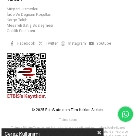
Müşteri Hizmetleri
İade Ve Değişim Koşulları
Kargo Takibi
Mesafeli Satış Sözleşmesi
Gizlilik Politikası
Facebook
Twitter
Instagram
Youtube
© 2025 PoloState.com Tüm Hakları Saklıdır.
Ticimax.com
Ticimax Bilişim Teknolojileri A.Ş., ağırlıklı olarak e-ticaret yazılımları, özel e-ticaret
çözümleri ve tasarım hizmetleri vermek üzere kurulmuştur. Ticimax, güçlü altyapısı ve
Çerez Kullanımı
15 yılı aşkın tecrübesi ve 180+ uzman personeli ile müşterilerinin e-ticaret alanındaki