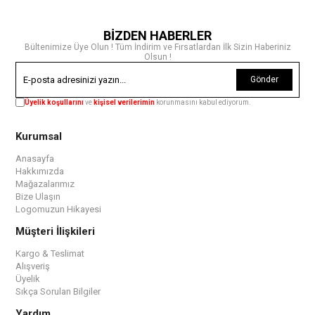
BİZDEN HABERLER
Bültenimize Üye Olun ! Tüm İndirim ve Fırsatlardan İlk Sizin Haberiniz
Olsun !
Gönder
Üyelik koşullarını
ve
kişisel verilerimin
korunmasını kabul ediyorum.
Kurumsal
Anasayfa
Hakkımızda
Mağazalarımız
Bize Ulaşın
Logomuzun Hikayesi
Müşteri İlişkileri
Kargo & Teslimat
Alışveriş
Üyelik
Sıkça Sorulan Bilgiler
Yardım