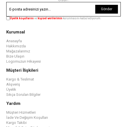
Gönder
Üyelik koşullarını
ve
kişisel verilerimin
korunmasını kabul ediyorum.
Kurumsal
Anasayfa
Hakkımızda
Mağazalarımız
Bize Ulaşın
Logomuzun Hikayesi
Müşteri İlişkileri
Kargo & Teslimat
Alışveriş
Üyelik
Sıkça Sorulan Bilgiler
Yardım
Müşteri Hizmetleri
İade Ve Değişim Koşulları
Kargo Takibi