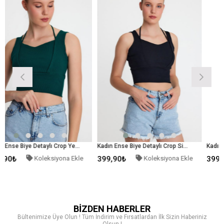
Kadın Ense Biye Detaylı Crop Yeşil
Kadın Ense Biye Detaylı Crop Siyah
ksiyona Ekle
399,90₺
Koleksiyona Ekle
399,90₺
Koleks
BİZDEN HABERLER
Bültenimize Üye Olun ! Tüm İndirim ve Fırsatlardan İlk Sizin Haberiniz
Olsun !