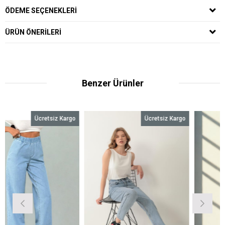
ÖDEME SEÇENEKLERI
ÜRÜN ÖNERILERI
Benzer Ürünler
etsiz Kargo
Ücretsiz Kargo
Ücret