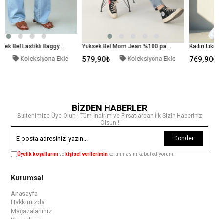
Kadın Yüksek Bel Lastikli Baggy Pantolon Mavi
Yüksek Bel Mom Jean %100 pamuk Denim Pantolon Mavi
ona Ekle
579,90₺
Koleksiyona Ekle
769,90₺
Koleksiyo
BİZDEN HABERLER
Bültenimize Üye Olun ! Tüm İndirim ve Fırsatlardan İlk Sizin Haberiniz
Olsun !
Gönder
Üyelik koşullarını
ve
kişisel verilerimin
korunmasını kabul ediyorum.
Kurumsal
Anasayfa
Hakkımızda
Mağazalarımız