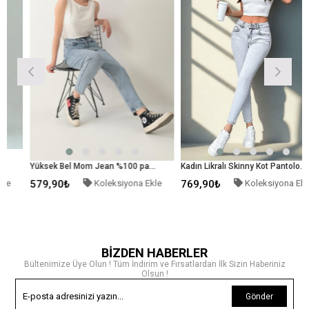
Yüksek Bel Mom Jean %100 pamuk Denim Pantolon Mavi
Kadın Likralı Skinny Kot Pantolon Gri
579,90₺
Koleksiyona Ekle
769,90₺
Koleksiyona Ekle
BİZDEN HABERLER
Bültenimize Üye Olun ! Tüm İndirim ve Fırsatlardan İlk Sizin Haberiniz
Olsun !
Gönder