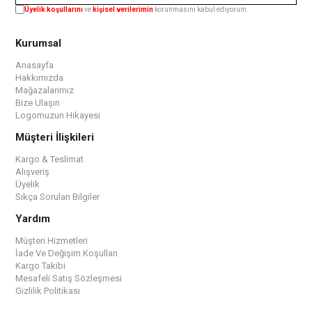
Üyelik koşullarını
ve
kişisel verilerimin
korunmasını kabul ediyorum.
Kurumsal
Anasayfa
Hakkımızda
Mağazalarımız
Bize Ulaşın
Logomuzun Hikayesi
Müşteri İlişkileri
Kargo & Teslimat
Alışveriş
Üyelik
Sıkça Sorulan Bilgiler
Yardım
Müşteri Hizmetleri
İade Ve Değişim Koşulları
Kargo Takibi
Mesafeli Satış Sözleşmesi
Gizlilik Politikası