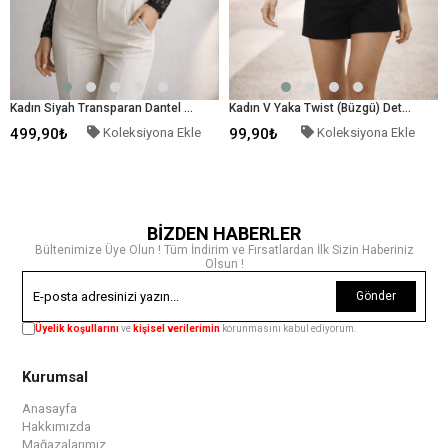
Kadın Siyah Transparan Dantel Uzun Kollu İç Gösteren Likralı Tül Bluz
Kadın V Yaka Twist (Büzgü) Detaylı Siyah Beyaz Desenli Crop Bluz
Koleksiyona Ekle
99,90₺
Koleksiyona Ekle
899,90₺
BİZDEN HABERLER
Bültenimize Üye Olun ! Tüm İndirim ve Fırsatlardan İlk Sizin Haberiniz
Olsun !
Gönder
Üyelik koşullarını
ve
kişisel verilerimin
korunmasını kabul ediyorum.
Kurumsal
Anasayfa
Hakkımızda
Mağazalarımız