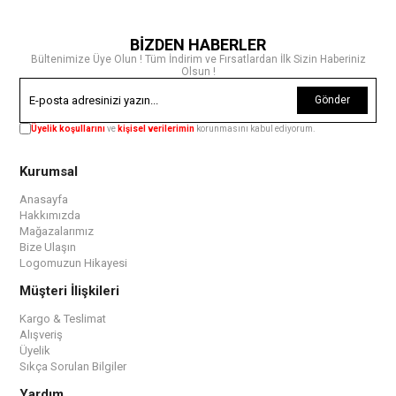
BİZDEN HABERLER
Bültenimize Üye Olun ! Tüm İndirim ve Fırsatlardan İlk Sizin Haberiniz
Olsun !
Gönder
Üyelik koşullarını
ve
kişisel verilerimin
korunmasını kabul ediyorum.
Kurumsal
Anasayfa
Hakkımızda
Mağazalarımız
Bize Ulaşın
Logomuzun Hikayesi
Müşteri İlişkileri
Kargo & Teslimat
Alışveriş
Üyelik
Sıkça Sorulan Bilgiler
Yardım