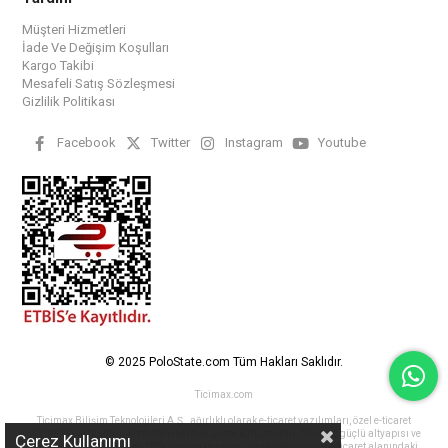
Müşteri Hizmetleri
İade Ve Değişim Koşulları
Kargo Takibi
Mesafeli Satış Sözleşmesi
Gizlilik Politikası
Facebook
Twitter
Instagram
Youtube
© 2025 PoloState.com Tüm Hakları Saklıdır.
Ticimax.com
Ticimax Bilişim Teknolojileri A.Ş., ağırlıklı olarak e-ticaret yazılımları, özel e-ticaret
çözümleri ve tasarım hizmetleri vermek üzere kurulmuştur. Ticimax, güçlü altyapısı ve
Çerez Kullanımı
15 yılı aşkın tecrübesi ve 180+ uzman personeli ile müşterilerinin e-ticaret alanındaki