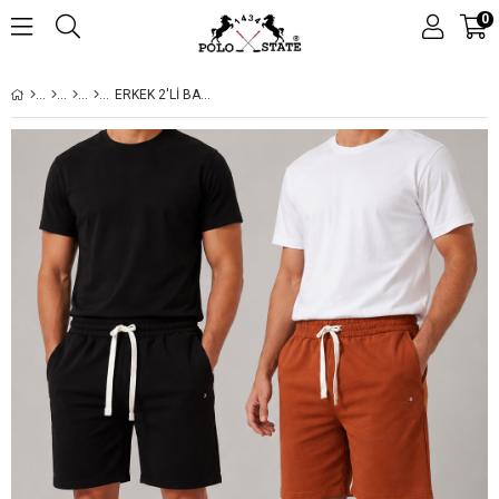
0
ERKEK 2'LI BASIC ŞORT SETI SIYAH TABA RENGI BAĞCIKLI CEPLI ŞORT