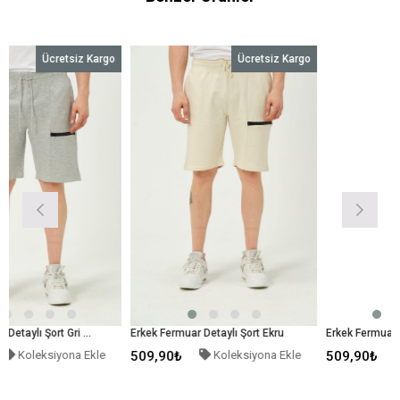
siz Kargo
Ücretsiz Kargo
Ücretsi
Erkek Fermuar Detaylı Şort Gri Melanj
Erkek Fermuar Detaylı Şort Ekru
na Ekle
509,90₺
Koleksiyona Ekle
509,90₺
Koleksiyona