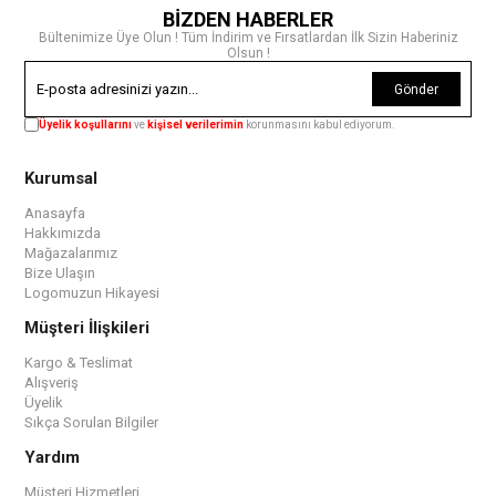
BİZDEN HABERLER
Bültenimize Üye Olun ! Tüm İndirim ve Fırsatlardan İlk Sizin Haberiniz
Olsun !
Gönder
Üyelik koşullarını
ve
kişisel verilerimin
korunmasını kabul ediyorum.
Kurumsal
Anasayfa
Hakkımızda
Mağazalarımız
Bize Ulaşın
Logomuzun Hikayesi
Müşteri İlişkileri
Kargo & Teslimat
Alışveriş
Üyelik
Sıkça Sorulan Bilgiler
Yardım
Müşteri Hizmetleri